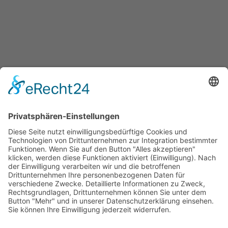
Ihren persönlichen Mietvertrag können Sie
bequem online an Ihrem Rechner, Tablet oder
Smartphone ausfüllen. Der Online-
Mietvertrag ist optimiert für mobile
Endgeräte.
ZUM FORMULAR-
ONLINESERVICE
ZUR REGISTRIERUNG *
ZUR ANMELDUNG *
* Durch Klicken auf die Button verlassen Sie diesen Internetauftritt
und gelangen direkt zur Mitglieder-Plattform "Formular-
Onlineservice".
Terminvereinbarung
• Beratung in der Geschäftsstelle oder
Anwaltssprechstunde