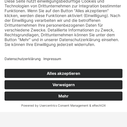
12
13
14
15
16
17
18
19
20
21
22
23
24
25
26
27
28
29
30
31
Jetzt Buchen
Terminvereinbarung
• Beratung in der Geschäftsstelle oder
Anwaltssprechstunde
2026 © Haus- und Grundeigentümer Dachau und Umgebung
e.V.
Impressum
|
Datenschutz